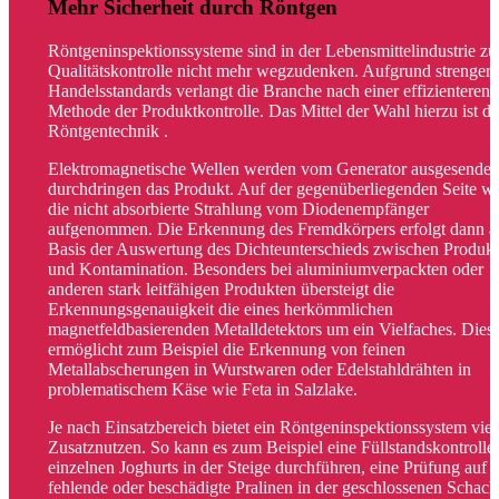
Mehr Sicherheit durch Röntgen
Röntgeninspektionssysteme sind in der Lebensmittelindustrie zu
Qualitätskontrolle nicht mehr wegzudenken. Aufgrund strenger
Handelsstandards verlangt die Branche nach einer effizienteren
Methode der Produktkontrolle. Das Mittel der Wahl hierzu ist di
Röntgentechnik .
Elektromagnetische Wellen werden vom Generator ausgesendet
durchdringen das Produkt. Auf der gegenüberliegenden Seite wi
die nicht absorbierte Strahlung vom Diodenempfänger
aufgenommen. Die Erkennung des Fremdkörpers erfolgt dann a
Basis der Auswertung des Dichteunterschieds zwischen Produkt
und Kontamination. Besonders bei aluminiumverpackten oder
anderen stark leitfähigen Produkten übersteigt die
Erkennungsgenauigkeit die eines herkömmlichen
magnetfeldbasierenden Metalldetektors um ein Vielfaches. Dies
ermöglicht zum Beispiel die Erkennung von feinen
Metallabscherungen in Wurstwaren oder Edelstahldrähten in
problematischem Käse wie Feta in Salzlake.
Je nach Einsatzbereich bietet ein Röntgeninspektionssystem viel
Zusatznutzen. So kann es zum Beispiel eine Füllstandskontrolle
einzelnen Joghurts in der Steige durchführen, eine Prüfung auf
fehlende oder beschädigte Pralinen in der geschlossenen Schach