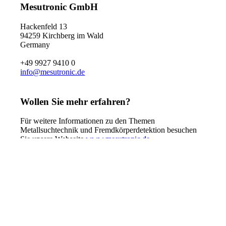
Mesutronic GmbH
Hackenfeld 13
94259 Kirchberg im Wald
Germany
+49 9927 9410 0
info@mesutronic.de
Wollen Sie mehr erfahren?
Für weitere Informationen zu den Themen
Metallsuchtechnik und Fremdkörperdetektion besuchen
Sie unsere Webseite
www.mesutronic.de
.
Copyright © Mesutronic GmbH
Facebook
Youtube
LinkedIn
Instagram
AGB